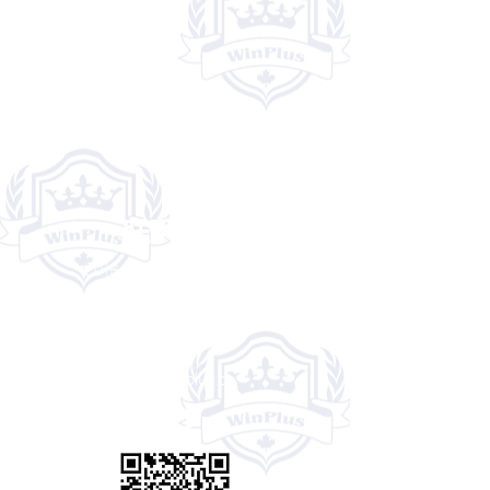
​联系我们
201B-2989 Pembina Hwy
Winnipeg, MB R3T 2H5
Tel:
204-809-7717
info@winplus.ca